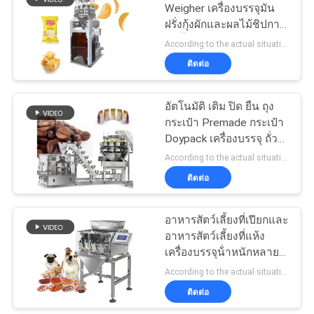
Weigher เครื่องบรรจุมัน
เป็น
ฝรั่งกุ้งผักและผลไม้ชิปการ
60
ชั่งน้ำหนักเชิงปริมาณ
According to the actual situation MOQ:1 ชุด
ส่วน
เครื่องบรรจุอาหาร
ติดต่อ
ตัว
แช่แข็ง
อัตโนมัติ เติม ปิด ยืน ถุง
กระเป๋า Premade กระเป๋า
Doypack เครื่องบรรจุ ถั่ว
เครื่องบรรจุผลไม้แห้ง
According to the actual situation MOQ:1
ติดต่อ
61
อาหารสัตว์เลี้ยงที่เปียกและ
เครื่องบรรจุถั่ว
อาหารสัตว์เลี้ยงที่แห้ง
เครื่องบรรจุน้ําหนักหลาย
หัว เครื่องบรรจุอาหารสุนัข
According to the actual situation MOQ:1
และแมว น้ําหนัก 120g
ติดต่อ
240g 400g เครื่องบรรจุ