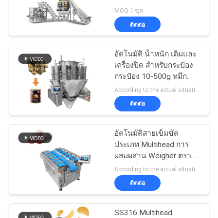
กรณี
MOQ:1 ชุด
ติดต่อ
ต่างๆ
22
อัตโนมัติ น้ําหนัก เติมและ
เครื่องบรรจุหลายเลน
เครื่องปิด สําหรับกระป๋อง
ขอ
กระป๋อง 10-500g หมึก
กระป๋อง
ทุน
According to the actual situation MOQ:1 set
ติดต่อ
แผนผัง
อัตโนมัติสายเข็มขัด
77
ประเภท Multihead การ
เว็บไซต์
เครื่องบรรจุผักและผล
ผสมผสาน Weigher ตรวจ
สอบ Weigher เครื่องสําห
According to the actual situation MOQ:1 ชุด
ไม้
รับเท้าหมู
ติดต่อ
นโยบาย
ความ
SS316 Multihead