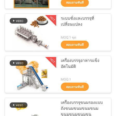
สอบถามทันที
โรงงาน
HOT
ระบบชั่งและบรรจุที่
34
เปลี่ยนแปลง
การ
เครื่องบรรจุเครื่องชั่ง
ควบคุม
MOQ:1 ชุด
เชิงเส้น
สอบถามทันที
คุณภาพ
HOT
เครื่องบรรจุอาหารแข็ง
อัตโนมัติ
ติดต่อ
97
MOQ:1
เรา
เครื่องบรรจุขนม
สอบถามทันที
ขบเคี้ยว
ข่าว
เครื่องบรรจุขนมรองแบบ
ถังขนมขนมขนมขนม
ขนมขนมขนมขน