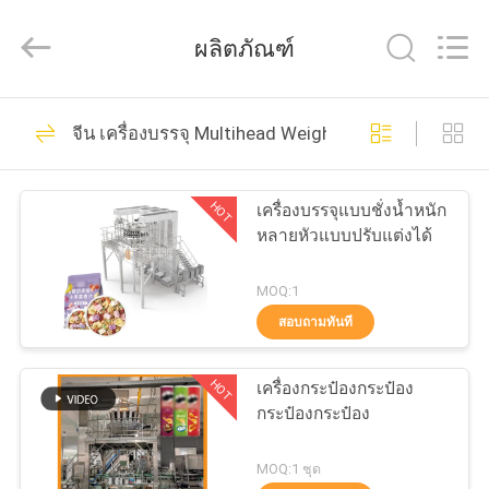
2026
GUANGDONG
TOUPACK
ผลิตภัณฑ์
INTELLIGENT
EQUIPMENT
CO.,
LTD.
All
26
บ้าน
Rights
จีน เครื่องบรรจุ Multihead Weigher
Reserved.
เครื่องชั่งหลายหัว
สินค้า
HOT
เครื่องบรรจุแบบชั่งน้ำหนัก
หลายหัวแบบปรับแต่งได้
เกี่ยว
MOQ:1
สอบถามทันที
กับ
212
เรา
เครื่องบรรจุ
HOT
เครื่องกระป๋องกระป๋อง
กระป๋องกระป๋อง
Multihead Weigher
ทัวร์
MOQ:1 ชุด