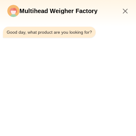
เครื่องบรรจุภัณฑ์
Multihead Weigher Factory
4:52 PM
ฮาร์ดแวร์
Good day, what product are you looking for?
หมวดหมู่ยอดนิยม
ทั้งหมด
16
เครื่องบรรจุบิสกิต
เครื่องบรรจุ 
เครื่องชั่งหลายหัว
Multihead Weigher
เครื่องบรรจุเครื่องชั่ง
เครื่องบรรจุขนม
เชิงเส้น
ขบเคี้ยว
เครื่องบรรจุผักและผล
เครื่องบรรจุหลายเลน
ไม้
24