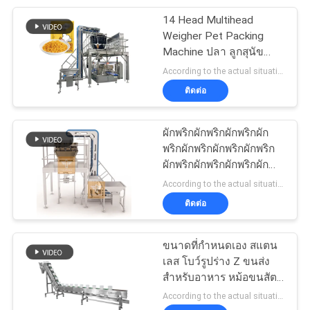
กระเป๋า 1kg
14 Head Multihead
27
Weigher Pet Packing
Machine ปลา ลูกสุนัข
เครื่องชั่งและเติมน้ํา
สุนัขแมว โรงงานชั่ง
According to the actual situation MOQ:1
อาหาร 120g 240g 400g
ติดต่อ
1kg Ziplock Packing
Machine
ผักพริกผักพริกผักพริกผัก
พริกผักพริกผักพริกผักพริก
ผักพริกผักพริกผักพริกผัก
18
พริกผักพริก
According to the actual situation MOQ:1 ชุด
ติดต่อ
เครื่องบรรจุเม็ด
ขนาดที่กําหนดเอง สแตน
เลส โบว์รูปร่าง Z ขนส่ง
สําหรับอาหาร หม้อขนสัตว์
ขนส่งเข็มขัดลูกหนัง
According to the actual situation MOQ:1 ชุด