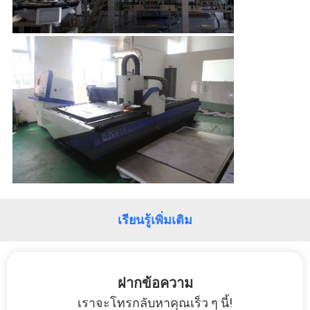
กรณี
ต่างๆ
ขอ
ทุน
แผนผัง
เว็บไซต์
เรียนรู้เพิ่มเติม
นโยบาย
ฝากข้อความ
ความ
เราจะโทรกลับหาคุณเร็ว ๆ นี้!