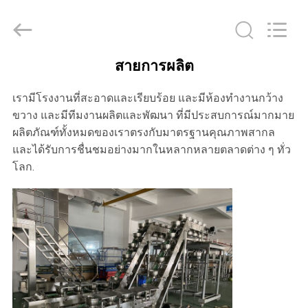
2026
GUANGDONG
TOUPACK
INTELLIGENT
EQUIPMENT
CO.,
LTD.
สายการผลิต
All
บ้าน
Rights
Reserved.
เรามีโรงงานที่สะอาดและเรียบร้อย และมีห้องทํางานกว้าง
ขวาง และมีทีมงานผลิตและพัฒนา ที่มีประสบการณ์มากมาย
สินค้า
ผลิตภัณฑ์ทั้งหมดของเราตรงกับมาตรฐานคุณภาพสากล
และได้รับการชื่นชมอย่างมากในหลากหลายตลาดต่าง ๆ ทั่ว
โลก.
เกี่ยว
กับ
เรา
ทัวร์