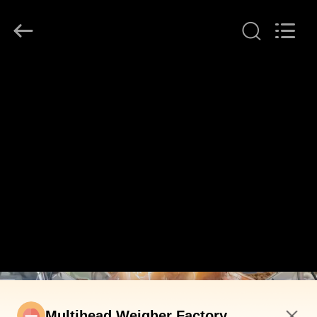
2026
GUANGDONG
TOUPACK
INTELLIGENT
EQUIPMENT
CO.,
LTD.
All
บ้าน
Rights
Reserved.
สินค้า
เกี่ยว
กับ
เรา
ทัวร์
Multihead Weigher Factory