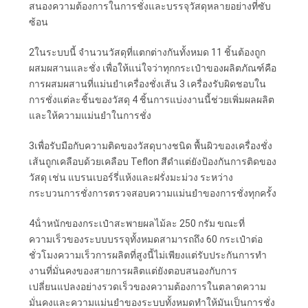
สนองความต้องการในการชั่งและบรรจุวัสดุหลายอย่างที่ซับ
เป็น
ซ้อน
ส่วน
2ในระบบนี้ จํานวนวัสดุที่แตกต่างกันทั้งหมด 11 ชิ้นต้องถูก
ผสมผสานและชั่ง เพื่อให้แน่ใจว่าทุกกระเป๋าของผลิตภัณฑ์คือ
ตัว
การผสมผสานที่แม่นยําเครื่องชั่งเส้น 3 เครื่องรับผิดชอบใน
การชั่งแต่ละชิ้นของวัสดุ 4 ชิ้นการแบ่งงานนี้ช่วยเพิ่มผลผลิต
และให้ความแม่นยําในการชั่ง
3เพื่อรับมือกับความติดของวัสดุบางชนิด พื้นผิวของเครื่องชั่ง
เส้นถูกเคลือบด้วยเคลือบ Teflon สีดําแต่ยังป้องกันการติดของ
วัสดุ เช่น แบรนเบอร์รี่แห้งและฝรั่งมะม่วง ระหว่าง
กระบวนการชั่งการตรวจสอบความแม่นยําของการชั่งทุกครั้ง
4น้ําหนักของกระเป๋าสะพายผลไม้ละ 250 กรัม ขณะที่
ความเร็วของระบบบรรจุทั้งหมดสามารถถึง 60 กระเป๋าต่อ
ชั่วโมงความเร็วการผลิตที่สูงนี้ไม่เพียงแต่รับประกันการทํา
งานที่มั่นคงของสายการผลิตแต่ยังตอบสนองกับการ
เปลี่ยนแปลงอย่างรวดเร็วของความต้องการในตลาดความ
มั่นคงและความแม่นยําของระบบทั้งหมดทําให้มันเป็นการชั่ง