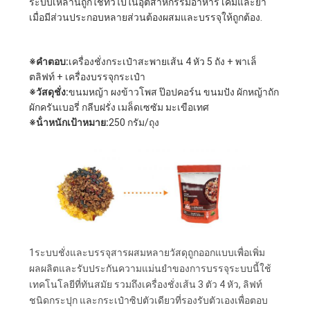
ระบบเหล่านี้ถูกใช้ทั่วไปในอุตสาหกรรมอาหาร เคมีและยา
กรณี
เมื่อมีส่วนประกอบหลายส่วนต้องผสมและบรรจุให้ถูกต้อง.
ต่างๆ
※คําตอบ:
เครื่องชั่งกระเป๋าสะพายเส้น 4 หัว 5 ถัง + พาเล็
ตลิฟท์ + เครื่องบรรจุกระเป๋า
※วัสดุชั่ง:
ขนมหญ้า ผงข้าวโพส ป๊อปคอร์น ขนมปัง ผักหญ้าถัก
ขอ
ผักครันเบอรี่ กลีบฝรั่ง เมล็ดเซซัม มะเขือเทศ
※น้ําหนักเป้าหมาย:
250 กรัม/ถุง
ทุน
แผนผัง
เว็บไซต์
1ระบบชั่งและบรรจุสารผสมหลายวัสดุถูกออกแบบเพื่อเพิ่ม
นโยบาย
ผลผลิตและรับประกันความแม่นยําของการบรรจุระบบนี้ใช้
เทคโนโลยีที่ทันสมัย รวมถึงเครื่องชั่งเส้น 3 ตัว 4 หัว, ลิฟท์
ความ
ชนิดกระปุก และกระเป๋าซิปตัวเดียวที่รองรับตัวเองเพื่อตอบ