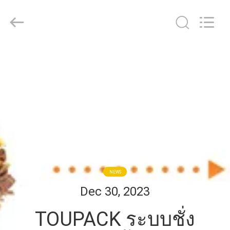
2026
GUANGDONG
TOUPACK
INTELLIGENT
EQUIPMENT
CO.,
LTD.
All
บ้าน
Rights
Reserved.
สินค้า
เกี่ยว
กับ
NEWS
เรา
Dec 30, 2023
TOUPACK ระบบชั่ง
ทัวร์