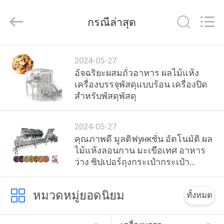
2026
GUANGDONG
TOUPACK
กรณีล่าสุด
INTELLIGENT
EQUIPMENT
CO.,
LTD.
All
บ้าน
Rights
2024-05-27
Reserved.
อัจฉริยะผสมถั่วอาหาร ผลไม้แห้ง
เครื่องบรรจุพัสดุแบบร้อน เครื่องปิด
สินค้า
สําหรับพัสดุพัสดุ
2024-05-27
เกี่ยว
คุณภาพดี มูลติฟункชั่น อัตโนมัติ ผล
ไม้แห้งลอนกาน มะเขือเทศ อาหาร
กับ
ว่าง ซิปเปอร์ถุงกระเป๋ากระเป๋า
กระเป๋ากระเป๋าบรรจุ
เรา
หมวดหมู่ยอดนิยม
ทั้งหมด
ทัวร์