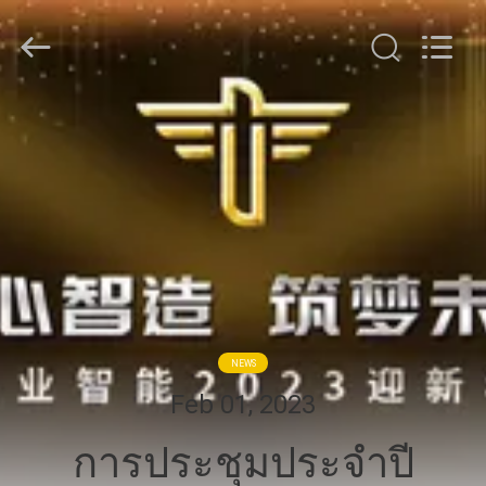
2026
GUANGDONG
TOUPACK
INTELLIGENT
EQUIPMENT
CO.,
LTD.
All
บ้าน
Rights
Reserved.
สินค้า
เกี่ยว
กับ
NEWS
เรา
Feb 01, 2023
การประชุมประจำปี
ทัวร์