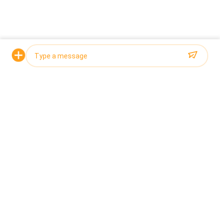
ด้วยเทคโนโลยี Flip Hopper
2026-06-22
200 ถุงต่อนาที ความแม่นยำ ±0.3
ขอใบเสนอราคา
กรัม: เกณฑ์มาตรฐานใหม่ใน
ประสิทธิภาพบรรจุภัณฑ์อาหาร
ด้านบน
Photo
Video Call
หมวดหมู่ยอดนิยม
ทั้งหมด
Audio Call
เครื่องบรรจุ 
เครื่องชั่งหลายหัว
Multihead Weigher
เครื่องบรรจุเครื่องชั่ง
เครื่องบรรจุขนม