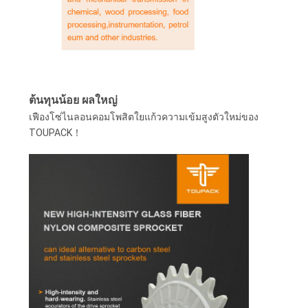
กรณี
ต่างๆ
ขอ
ต้นทุนน้อย ผลใหญ่
เฟืองโซ่ไนลอนคอมโพสิตใยแก้วความเข้มสูงตัวใหม่ของ
ทุน
TOUPACK！
แผนผัง
เว็บไซต์
นโยบาย
ความ