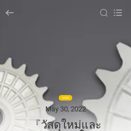
2026
GUANGDONG
TOUPACK
INTELLIGENT
EQUIPMENT
CO.,
LTD.
All
บ้าน
Rights
Reserved.
สินค้า
เกี่ยว
กับ
NEWS
เรา
May 30, 2022
『วัสดุใหม่และ
ทัวร์