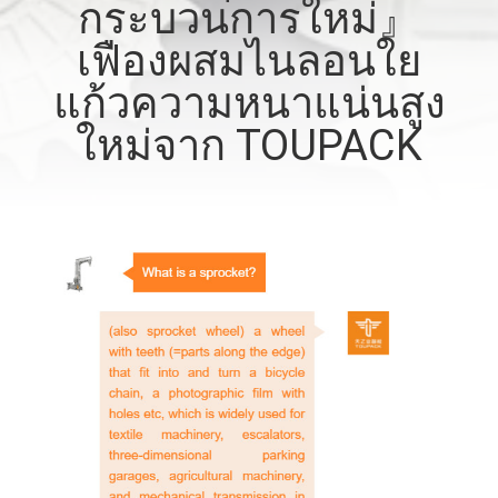
กระบวนการใหม่』
โรงงาน
เฟืองผสมไนลอนใย
แก้วความหนาแน่นสูง
การ
ใหม่จาก TOUPACK
ควบคุม
คุณภาพ
ติดต่อ
เรา
ข่าว