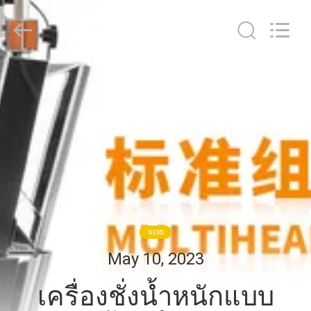
2026
GUANGDONG
TOUPACK
INTELLIGENT
EQUIPMENT
CO.,
LTD.
All
บ้าน
Rights
Reserved.
สินค้า
เกี่ยว
กับ
NEWS
เรา
May 10, 2023
เครื่องชั่งน้ำหนักแบบ
ทัวร์