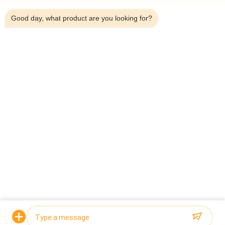
4:32 PM
การแบ่งปันกรณี ความเร็วสูง ความแม่นยํา
Good day, what product are you looking for?
การแก้ไขระบบการชั่งและเติมถั่วดํา: ลิฟท์ถังหมุน
หลายช่องออก + 14 หัว 05 กล่องสกัดสกัด + เส้น
บรรทุกช่องสอง
น้ําหนักเป้าหมาย: 15 กรัม, 30 กรัม, 48 กรัม, 60 กรัม
ขอใบเสนอราคา