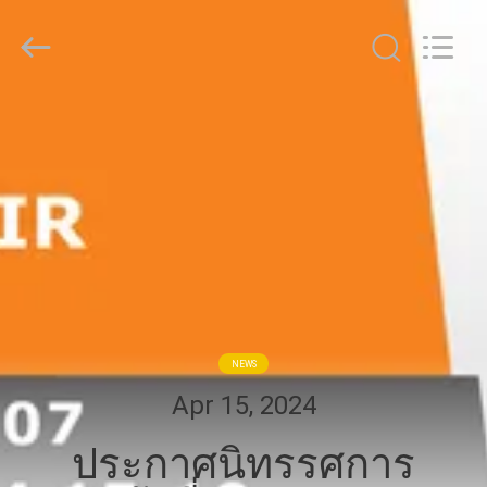
2026
GUANGDONG
TOUPACK
INTELLIGENT
EQUIPMENT
CO.,
LTD.
All
บ้าน
Rights
Reserved.
สินค้า
เกี่ยว
กับ
NEWS
เรา
Apr 15, 2024
ประกาศนิทรรศการ
ทัวร์