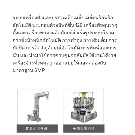
กรณี
ระบบเครื่องชั่งและบรรจุเมล็ดเมล็ดเมล็ดพริกพริก
ต่างๆ
อัตโนมัติ ประกอบด้วยลิฟท์ขึ้น420 เครื่องพัสดุบรรจุ
ตั้งและเครื่องขนส่งผลิตภัณฑ์สําเร็จรูประบบนี้รวม
การชั่งน้ําหนักอัตโนมัติ การทําถุง การเติมเต็ม การ
ขอ
ปักปิด การติดสัญลักษณ์อัตโนมัติ การพิมพ์และการ
นับ และนํามาใช้การควบคุมจอสัมผัสใช้งานได้ง่าย
ทุน
เครื่องจักรทั้งหมดถูกออกแบบให้สอดคล้องกับ
มาตรฐาน GMP
แผนผัง
เว็บไซต์
นโยบาย
ความ