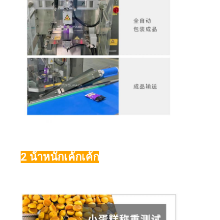
2 น้ําหนักเค้กเค้ก