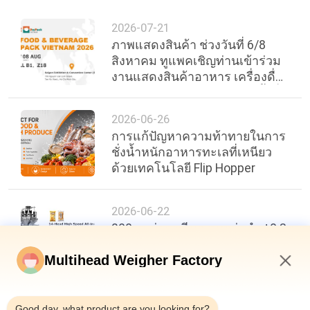
2026-07-21
ภาพแสดงสินค้า ช่วงวันที่ 6/8
สิงหาคม ทูแพคเชิญท่านเข้าร่วม
งานแสดงสินค้าอาหาร เครื่องดื่ม
และบรรจุภัณฑ์นานาชาติ ครั้งที่
30 ของเวียดนาม
2026-06-26
การแก้ปัญหาความท้าทายในการ
ชั่งน้ำหนักอาหารทะเลที่เหนียว
ด้วยเทคโนโลยี Flip Hopper
2026-06-22
200 ถุงต่อนาที ความแม่นยำ ±0.3
กรัม: เกณฑ์มาตรฐานใหม่ใน
ประสิทธิภาพบรรจุภัณฑ์อาหาร
Multihead Weigher Factory
9:18 PM
Good day, what product are you looking for?