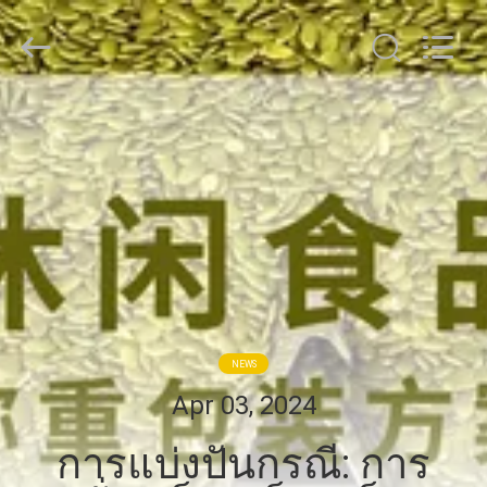
2026
GUANGDONG
TOUPACK
INTELLIGENT
EQUIPMENT
CO.,
LTD.
All
บ้าน
Rights
Reserved.
สินค้า
เกี่ยว
กับ
NEWS
เรา
Apr 03, 2024
การแบ่งปันกรณี: การ
ทัวร์