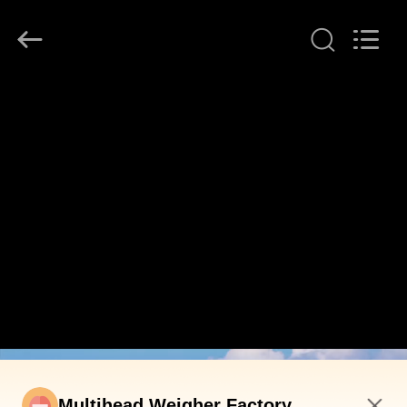
2026
GUANGDONG
TOUPACK
INTELLIGENT
EQUIPMENT
CO.,
LTD.
All
บ้าน
Rights
Reserved.
สินค้า
เกี่ยว
กับ
เรา
ทัวร์
Multihead Weigher Factory