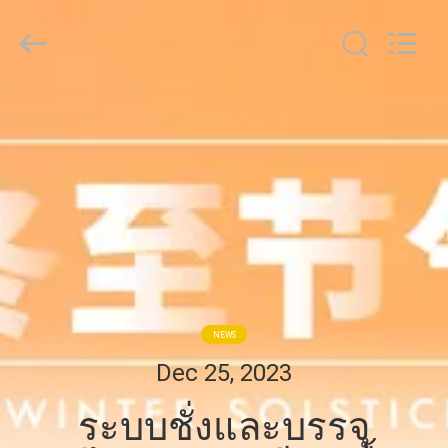
2026
GUANGDONG
TOUPACK
INTELLIGENT
EQUIPMENT
CO.,
LTD.
All
บ้าน
Rights
Reserved.
สินค้า
เกี่ยว
กับ
NEWS
เรา
Dec 25, 2023
ระบบชั่งและบรรจุ
ทัวร์