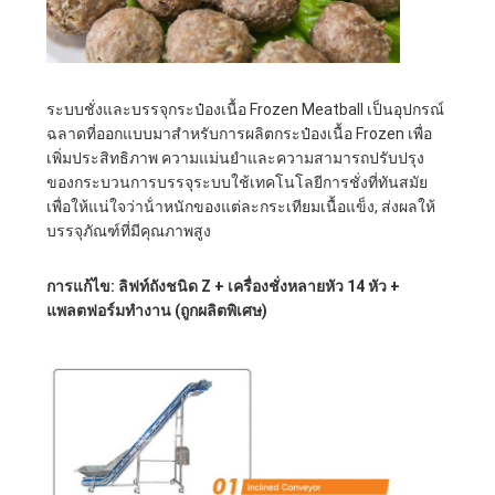
ระบบชั่งและบรรจุกระป๋องเนื้อ Frozen Meatball เป็นอุปกรณ์
ฉลาดที่ออกแบบมาสําหรับการผลิตกระป๋องเนื้อ Frozen เพื่อ
เพิ่มประสิทธิภาพ ความแม่นยําและความสามารถปรับปรุง
ของกระบวนการบรรจุระบบใช้เทคโนโลยีการชั่งที่ทันสมัย
เพื่อให้แน่ใจว่าน้ําหนักของแต่ละกระเทียมเนื้อแข็ง, ส่งผลให้
บรรจุภัณฑ์ที่มีคุณภาพสูง
การแก้ไข: ลิฟท์ถังชนิด Z + เครื่องชั่งหลายหัว 14 หัว +
แพลตฟอร์มทํางาน (ถูกผลิตพิเศษ)