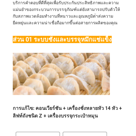
บริการคําตอบที่ดีที่สุดเพื่อรับประกันประสิทธิภาพและความ
กรณี
แม่นยําของกระบวนการบรรจุภัณฑ์แต่ยังสามารถปรับตัวให้
กับสภาพแวดล้อมทํางานที่หนาวและอุณหภูมิต่ําส่งความ
ต่างๆ
ยืดหยุ่นและความน่าเชื่อถือมากขึ้นต่อสายการผลิตของคุณ
ส่วน 01 ระบบชั่งและบรรจุหมึกแช่แข็ง
ขอ
ทุน
แผนผัง
เว็บไซต์
การแก้ไข: คอนเวียร์ชัน + เครื่องชั่งหลายหัว 14 หัว +
ลิฟท์ถังชนิด Z + เครื่องบรรจุกระเป๋าหมุน
นโยบาย
ความ