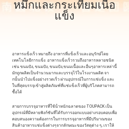
หมึกและกระเทียมเนื้อ
โรงงาน
แข็ง
การ
ควบคุม
อาหารแข็งเร็ว หมายถึง อาหารที่แข็งเร็วและอนุรักษ์โดย
คุณภาพ
เทคโนโลยีการแข็ง. อาหารแข็งเร็วรวมถึงอาหารหลายชนิด
เช่น ขนมปัง, ขนมปัง, ขนมปัง,ขนมเนื้อและอื่นๆอาหารเหล่านี้
มักถูกผลิตเป็นจํานวนมากและบรรจุไว้ในโรงงานผลิต จา
ติดต่อ
กนั้นนําไปแข็งอย่างรวดเร็ว ผ่านอุปกรณ์ในการแช่แข็ง และ
ในที่สุดบรรจุเข้าสู่ผลิตภัณฑ์ที่แช่แข็งเร็วที่ผู้บริโภคสามารถ
เรา
ซื้อได้
สายการบรรจุอาหารที่ใช้น้ําหนักฉลาดของ TOUPACK เป็น
ข่าว
อุปกรณ์ที่มีหลายฟังก์ชันที่ได้รับการออกแบบอย่างรอบคอบเพื่อ
ตอบสนองความต้องการในการบรรจุอาหารที่มีปริมาณของ
สินค้าอาหารแช่แข็งต่างๆจากลักษณะของวัสดุต่าง ๆ, เราให้